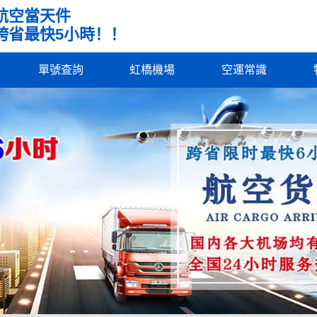
航空當天件
跨省最快5小時！！
單號查詢
虹橋機場
空運常識