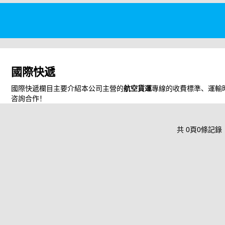
國際快遞
國際快遞欄目主要介紹本公司主營的
航空貨運
專線的收費標準、運輸
咨詢合作！
共
0
頁
0
條記錄