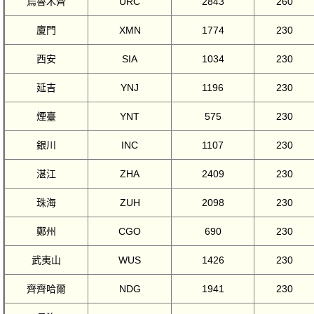
烏魯木齊
URC
2843
260
廈門
XMN
1774
230
西安
SIA
1034
230
延吉
YNJ
1196
230
煙臺
YNT
575
230
銀川
INC
1107
230
湛江
ZHA
2409
230
珠海
ZUH
2098
230
鄭州
CGO
690
230
武夷山
WUS
1426
230
齊齊哈爾
NDG
1941
230