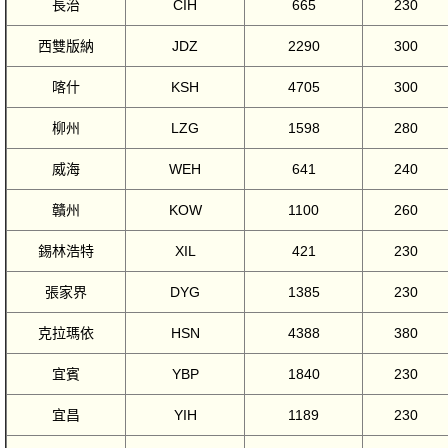
長治
CIH
665
230
西雙版納
JDZ
2290
300
喀什
KSH
4705
300
柳州
LZG
1598
280
威海
WEH
641
240
贛州
KOW
1100
260
錫林浩特
XIL
421
230
張家界
DYG
1385
230
克拉瑪依
HSN
4388
380
宜賓
YBP
1840
230
宜昌
YIH
1189
230