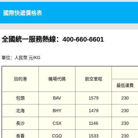
國際快遞價格表
全國統一服務熱線：400-660-6601
單位：人民幣 元/KG
目的港
機場代碼
航空里程
最低運費
包頭
BAV
1579
230
北海
BHY
1478
230
長沙
CSX
1146
230
長春
CGQ
1533
230