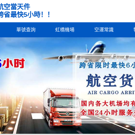
航空當天件
跨省最快5小時！！
單號查詢
虹橋機場
空運常識