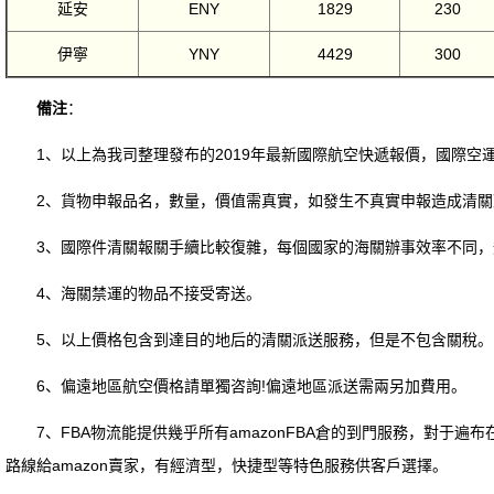
延安
ENY
1829
230
伊寧
YNY
4429
300
備注
：
1、以上為我司整理發布的2019年最新國際航空快遞報價，國際空
2、貨物申報品名，數量，價值需真實，如發生不真實申報造成清關
3、國際件清關報關手續比較復雜，每個國家的海關辦事效率不同，
4、海關禁運的物品不接受寄送。
5、以上價格包含到達目的地后的清關派送服務，但是不包含關稅。
6、偏遠地區航空價格請單獨咨詢!偏遠地區派送需兩另加費用。
7、FBA物流能提供幾乎所有amazonFBA倉的到門服務，對于遍
路線給amazon賣家，有經濟型，快捷型等特色服務供客戶選擇。