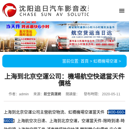
當前位置:
首頁
>
虹橋機場空運
>
上海到北京空運公司：機場航空快遞當天件
價格
作者：admin
來源：
航空貨運網
閱讀量：
發布時間： 2020-05-11
上海到北京空運公司主營航空物流、虹橋機場空運當天件【
400-660-
6601
】上海航空次日達、上海到北京空運，空運當天件-限時到達-時