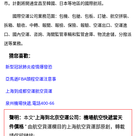
市。計劃將開通宜昌至韓國、日本等地區的國際航班。
國際空運公司業務范圍：包機、包艙、包板、訂艙、航空拼裝、
拆箱、驗收、中轉、報關、報檢、保險、報驗、空運出口、空運進
口、國內空運、咨詢、海關監管車輛和監管倉庫、物流倉儲，分撥派
送等業務。
猜您喜歡：
新型冠狀肺炎疫情爆發恐
亞馬遜FBA頭程空運注意事
上海到成都空運航空貨運
泉州機場快遞,電話400-66
聲明：
本文“
上海到北京空運公司：機場航空快遞當天
件價格
” 由航空貨運欄目的上海航空貨運部原創，轉載
請保留鏈接: