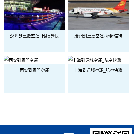
深圳到重慶空運_比順豐快
廣州到重慶空運-寵物貓狗
西安到廈門空運
上海到運城空運_航空快遞