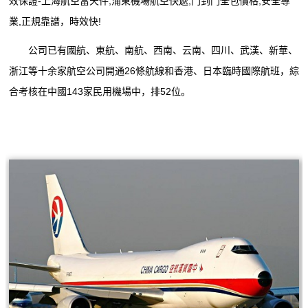
效保證-上海航空當天件,浦東機場航空快遞,門到門全包價格,安全專
業,正規靠譜，時效快!
公司已有國航、東航、南航、西南、云南、四川、武漢、新華、
浙江等十余家航空公司開通26條航線和香港、日本臨時國際航班，綜
合考核在中國143家民用機場中，排52位。