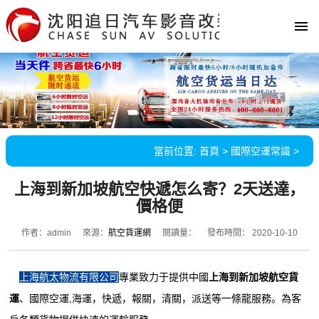
當前位置:
首頁
>
國際空運常識
>
上海到新加坡航空快遞怎么寄？2天送達，
價格便
作者：admin
來源：
航空貨運網
閱讀量：
發布時間： 2020-10-10
上海航太物流有限公司
專業致力于提供中國
上海到新加坡航空貨
運
、國際空運,海運，快遞，報關，清關，派送等一條龍服務。為客