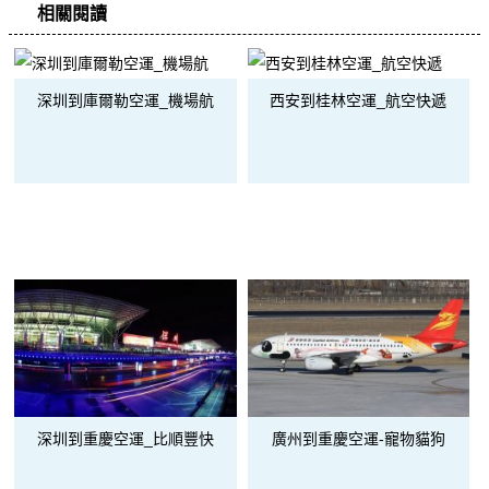
相關閱讀
深圳到庫爾勒空運_機場航
西安到桂林空運_航空快遞
深圳到重慶空運_比順豐快
廣州到重慶空運-寵物貓狗