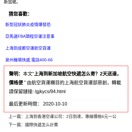
新加坡。
猜您喜歡：
新型冠狀肺炎疫情爆發恐
亞馬遜FBA頭程空運注意事
上海到成都空運航空貨運
泉州機場快遞,電話400-66
聲明：
本文“
上海到新加坡航空快遞怎么寄？2天送達，
價格便
” 由航空貨運欄目的上海航空貨運部原創，轉載
請保留鏈接: /gjkycs/94.html
最后更新時間： 2020-10-10
上一篇：
上海到香港空運公司：2日到達，專線價格6元一公
下一篇：
國際快遞怎么計費