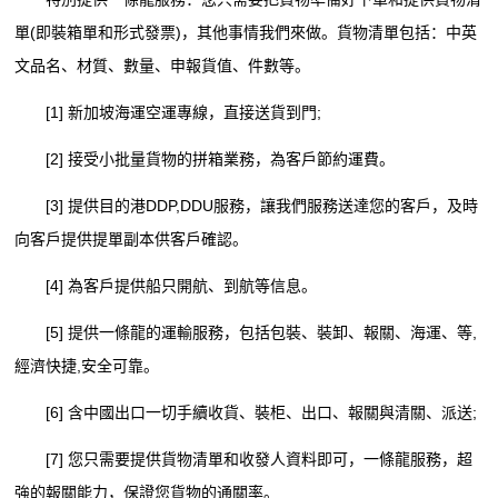
單(即裝箱單和形式發票)，其他事情我們來做。貨物清單包括：中英
文品名、材質、數量、申報貨值、件數等。
[1] 新加坡海運空運專線，直接送貨到門;
[2] 接受小批量貨物的拼箱業務，為客戶節約運費。
[3] 提供目的港DDP,DDU服務，讓我們服務送達您的客戶，及時
向客戶提供提單副本供客戶確認。
[4] 為客戶提供船只開航、到航等信息。
[5] 提供一條龍的運輸服務，包括包裝、裝卸、報關、海運、等,
經濟快捷,安全可靠。
[6] 含中國出口一切手續收貨、裝柜、出口、報關與清關、派送;
[7] 您只需要提供貨物清單和收發人資料即可，一條龍服務，超
強的報關能力，保證您貨物的通關率。