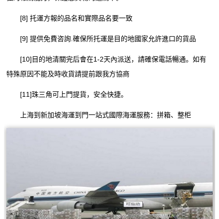
[8] 托運方報的品名和實際品名要一致
[9] 提供免費咨詢.確保所托運是目的地國家允許進口的貨品
[10]目的地清關完后會在1-2天內派送，請確保電話暢通。如有
特殊原因不能及時收貨請提前跟我方協商
[11]珠三角可上門提貨，安全快捷。
上海到新加坡海運到門一站式國際海運服務：拼箱、整柜