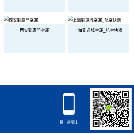
西安到廈門空運
上海到運城空運_航空快遞
掃一掃關注