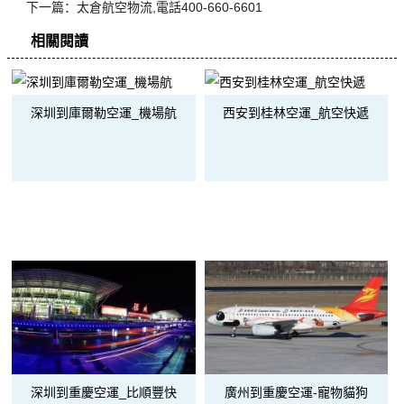
下一篇：
太倉航空物流,電話400-660-6601
相關閱讀
深圳到庫爾勒空運_機場航
西安到桂林空運_航空快遞
深圳到重慶空運_比順豐快
廣州到重慶空運-寵物貓狗