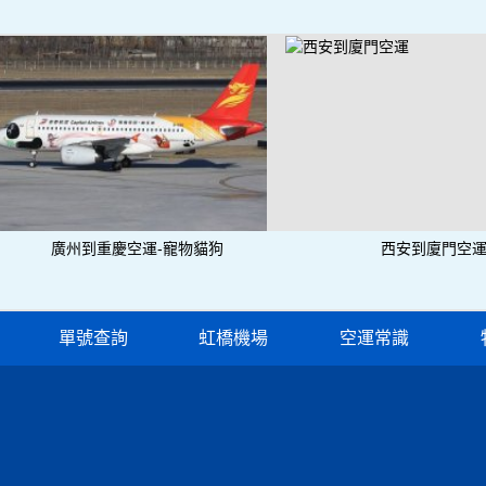
廣州到重慶空運-寵物貓狗
西安到廈門空
單號查詢
虹橋機場
空運常識