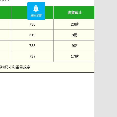
機型
收貨截止
738
23點
319
8點
738
9點
737
17點
貨物尺寸和重量規定