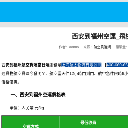
西安到福州空運_飛
作者：admin
來源：
航空貨運網
閱讀量
西安到福州航空貨運當日達
服務是
上海航太物流有限公司
【
400-660-66
通貨物航空貨運今發明至、航空當天件12小時門到門、航空急件限時8
價格優惠。
一、西安到福州空運價格表
單位：人民幣 元/kg
最低收費
空運方式