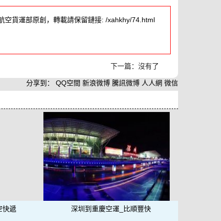
貨運部原創，轉載請保留鏈接: /xahkhy/74.html
下一篇：沒有了
分享到：
QQ空間
新浪微博
騰訊微博
人人網
微信
空快遞
深圳到重慶空運_比順豐快