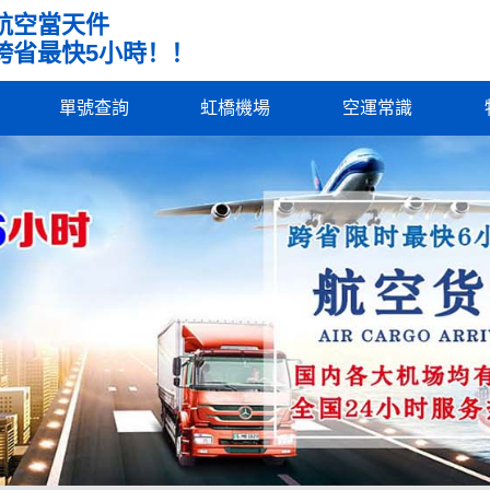
航空當天件
跨省最快5小時！！
單號查詢
虹橋機場
空運常識